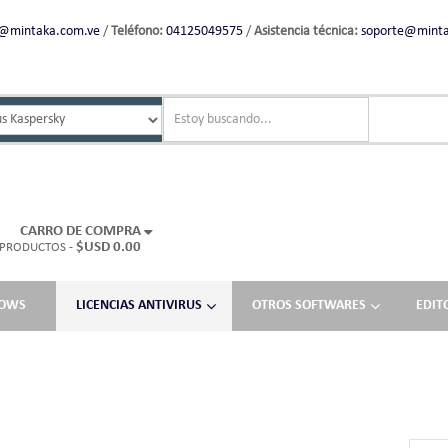
l@mintaka.com.ve
/
Teléfono:
04125049575
/
Asistencia técnica:
soporte@minta
CARRO DE COMPRA
$USD 0.00
 PRODUCTOS -
DOWS
LICENCIAS ANTIVIRUS
OTROS SOFTWARES
EDIT