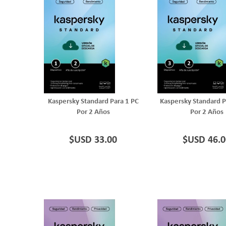
Kaspersky Standard Para 1 PC
Kaspersky Standard P
Por 2 Años
Por 2 Años
$USD 33.00
$USD 46.0