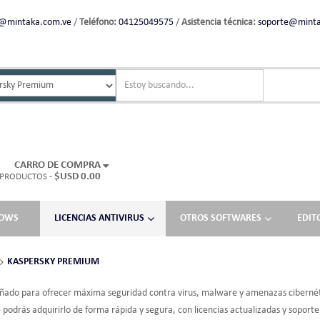
l@mintaka.com.ve
/
Teléfono:
04125049575
/
Asistencia técnica:
soporte@minta
CARRO DE COMPRA
$USD 0.00
 PRODUCTOS -
DOWS
LICENCIAS ANTIVIRUS
OTROS SOFTWARES
EDIT
KASPERSKY PREMIUM
iseñado para ofrecer máxima seguridad contra virus, malware y amenazas cibernét
odrás adquirirlo de forma rápida y segura, con licencias actualizadas y soporte