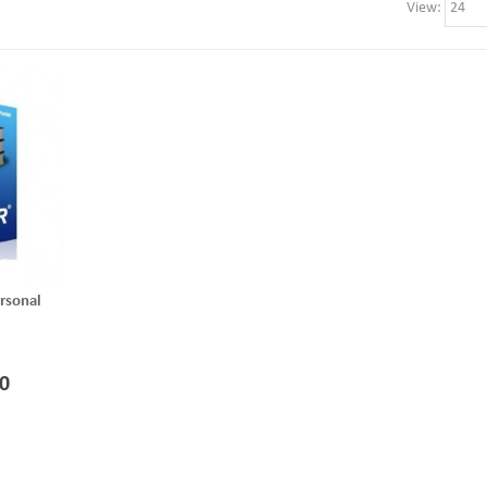
View
rsonal
0